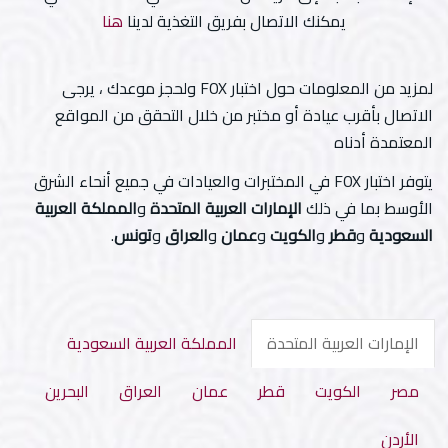
يمكنك الاتصال بفريق التغذية لدينا
هنا
لمزيد من المعلومات حول اختبار FOX ولحجز موعدك ، يرجى
الاتصال بأقرب عيادة أو مختبر من خلال التحقق من المواقع
المعتمدة أدناه
يتوفر اختبار FOX في المختبرات والعيادات في جميع أنحاء الشرق
الأوسط بما في ذلك
الإمارات العربية المتحدة
و
المملكة العربية
السعودية
و
قطر
و
الكويت
و
عمان
و
العراق
و
تونس
.
الإمارات العربية المتحدة
المملكة العربية السعودية
مصر
الكويت
قطر
عمان
العراق
البحرين
الأردن