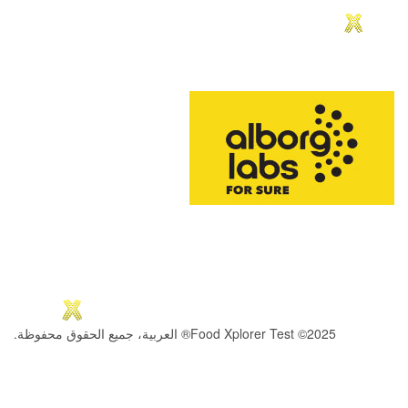
2025© Food Xplorer Test® العربية، جميع الحقوق محفوظة.