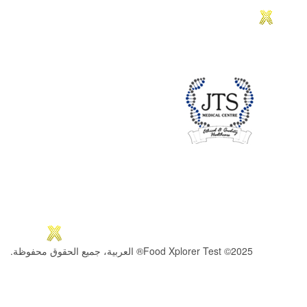
2025© Food Xplorer Test® العربية، جميع الحقوق محفوظة.