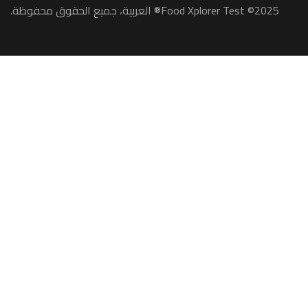
2025© Food Xplorer Test® العربية، جميع الحقوق محفوظة.