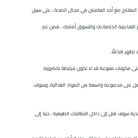
ي المقترح مع أحد العاملين في مجال الصحة ، على سبيل
التفاعلية الخاصة بك والتسوق أمامك ، فمن غير
ظهر تفاعلًا.
لى مكونات متنوعة قد لا تكون مرتبطة بالضرورة
ل على مجموعة واسعة من المواد الغذائية، وسوف
لة الأطعمة المسببة للمشاكل من نظامك الغذائي لمدة 3 أشهر ، فإن مستويات الأجسام المضادة IgG للأغذية سوف تقل إلى داخل النطاقات الطبيعية ، جنبا إلى