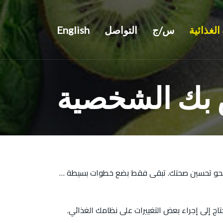
الغذائية
س/ج
التواصل
English
 بك الشخصية
ى نحو تحسين صحتك. تبقى فقط بضع خطوات بسيطة …