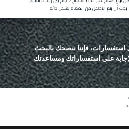
بعد 3 أشهر، يمكنك إعادة تناول الأطعمة الإيجابية مرة أخرى في نظامك الغذائي، ولكن من المستحسن أن تفعل هذا لكل نوع طعام على حدا (السماح 7 أيام بين إعادة تقديم
 يجب أن يتم التخلص من الطعام بشكل دائم.
أي استفسارات، فإننا ننصحك بالبحث
الإجابة على استفساراتك ومساعدتك
ة.