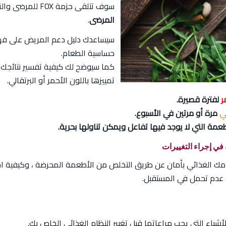
سوف تتلقى حزمة FOX للمرضى والتي ستشمل نتائج الاختبار ، بالإضافة إلى
المرضى
.
سيساعدك دليل دعم المريض على فه
حساسية الطعام.
كما سيوضح لك كيفية تفسير نتائجك 
تمييزها باللون الأحمر أو البرتقالي.
ر
لفترة قصيرة.
لي
مرة أو مرتين في الأسبوع.
مة التي لا يوجد فيها تفاعل ويمكن تناولها بحرية.
ي إجراء التغييرات
 الغذائي بأمان عن طريق التخلص من الأطعمة المحرضة ، وكيفية اختيار
عدم تحمل في المستقبل.
شياء التي يجب مراعاتها قبل تغيير النظام الغذائي الخاص بك.