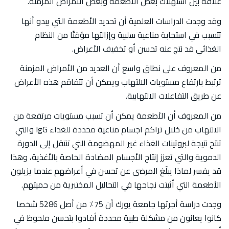
علاقة بين استهلاك بعض الأطعمة وبعض الأمراض المزمنة.
وقد وجدت الدراسات العلمية أن تحديد الأطعمة التي يبدو أنها
تتسبب في استجابة مناعية سلبية وإزالتها مؤقتًا من النظام
الغذائي قد نتج عنه تحسن أو تخفيف الأعراض.
من المعروف على نطاق واسع أن العديد من الأمراض المزمنة
ترتبط بارتفاع مستويات الالتهاب ويمكن أن تتفاقم هذه الأعراض
عن طريق التفاعلات الالتهابية.
من المعروف أن الأطعمة يمكن أن تسبب مستويات مرتفعة من
الالتهاب من خلال تراكم اجسام مناعية محددة للغذاء IgG والتي
تنتج نتيجة لبروتينات الغذاء غير المهضومة التي تنتقل إلى الدورة
الدموية والتي تعزز إنتاج الأجسام المضادة الخاصة بالأغذية، وهذا
قد يفسر لماذا يبلّغ المرضى عن تحسن في أعراضهم عندما يزيلون
الأطعمة التي أثبتت نجاحها في التحاليل المختبرية من حميتهم.
وجدت دراسة أجرتها جامعة يورك أن 75٪ من أصل 5286 شخصا
كانوا يعانون من مشكلة طبية محددة أفادوا بتحسن ملحوظ في