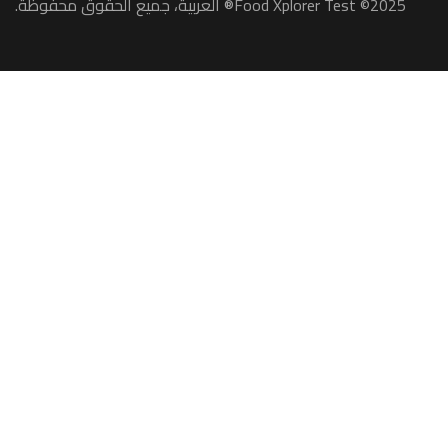
2025© Food Xplorer Test® العربية، جميع الحقوق محفوظة.