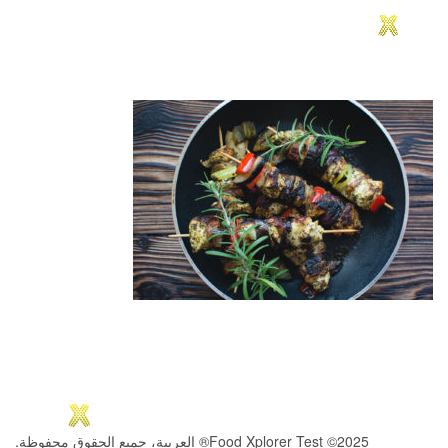
2025© Food Xplorer Test® العربية، جميع الحقوق محفوظة.