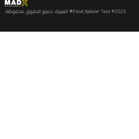
2025© Food Xplorer Test® العربية، جميع الحقوق محفوظة.